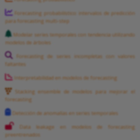
Forecasting probabilístico: intervalos de predicción
para forecasting multi-step
Modelar series temporales con tendencia utilizando
modelos de árboles
Forecasting de series incompletas con valores
faltantes
Interpretabilidad en modelos de forecasting
Stacking ensemble de modelos para mejorar el
forecasting
Detección de anomalías en series temporales
Data leakage en modelos de forecasting
preentrenados