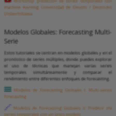
Workshop predicción de series temporales con
machine learning Universidad de Deusto / Deustuko
Unibertsitatea
Modelos Globales: Forecasting Multi-
Serie
Estos tutoriales se centran en modelos globales y en el
pronóstico de series múltiples, donde puedes explorar
el uso de técnicas que manejan varias series
temporales simultáneamente y comparar el
rendimiento entre diferentes enfoques de forecasting.
Modelos de Forecasting Globales I: Multi-series
forecasting
Modelos de Forecasting Globales II: Predecir mil
series temporales con un único modelo