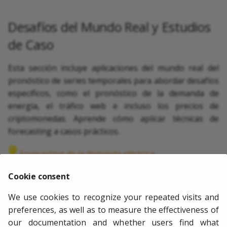
Desafíos del Mundo Real y Estudios
de Caso
Esta sección incluye aplicaciones del mundo real del
pronóstico de series temporales para abordar desafíos
específicos, como el pronóstico de la demanda de
energía, el tráfico web e incluso los precios de
criptomonedas. Aprende cómo aplicar técnicas de
forecasting a casos prácticos.
Forecasting de la demanda eléctrica
Forecasting de las visitas a una página web
Cookie consent
We use cookies to recognize your repeated visits and
Predicción demanda intermitente
preferences, as well as to measure the effectiveness of
Reducir el impacto del Covid en modelos de
our documentation and whether users find what