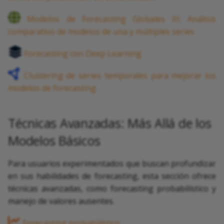
Modelos de Forecasting Globales III: Análisis
comparativo de modelos de una y múltiples series
Forecasting con Deep Learning
Clustering de series temporales para mejorar los
modelos de forecasting
Técnicas Avanzadas: Más Allá de los
Modelos Básicos
Para usuarios experimentados que buscan profundizar
en sus habilidades de forecasting, esta sección ofrece
técnicas avanzadas, como forecasting probabilístico y
manejo de valores ausentes.
Forecasting probabilístico