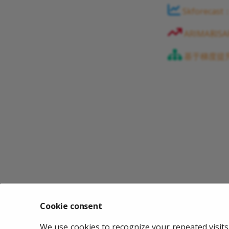
Skforec
ARIMA和S
基于梯度提升的
Cookie consent
We use cookies to recognize your repeated visit